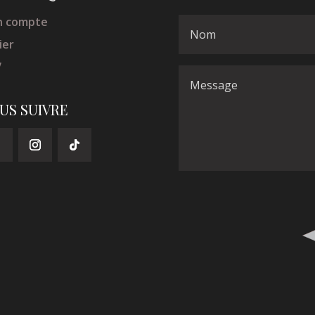
 compte
ier
V
US SUIVRE