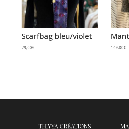
Scarfbag bleu/violet
Mant
79,00
€
149,00
€
THIYYA CRÉATIONS
MA