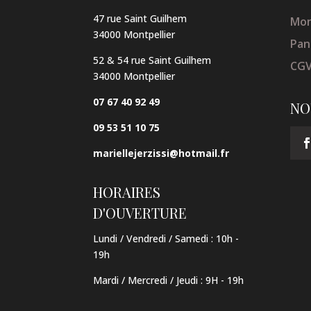
47 rue Saint Guilhem
Mon
34000 Montpellier
Pan
52 & 54 rue Saint Guilhem
CG
34000 Montpellier
07 67 40 92 49
NO
09 53 51 10 75
mariellejerzissi@hotmail.fr
HORAIRES
D'OUVERTURE
Lundi / Vendredi / Samedi :
10h -
19h
Mardi / Mercredi / Jeudi
:
9H - 19h