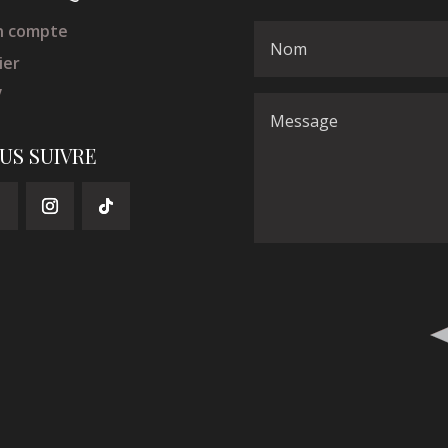
 compte
ier
V
US SUIVRE