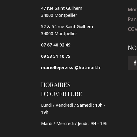
47 rue Saint Guilhem
Mon
34000 Montpellier
Pan
52 & 54 rue Saint Guilhem
CG
34000 Montpellier
07 67 40 92 49
NO
09 53 51 10 75
mariellejerzissi@hotmail.fr
HORAIRES
D'OUVERTURE
Lundi / Vendredi / Samedi :
10h -
19h
Mardi / Mercredi / Jeudi
:
9H - 19h