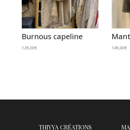
Burnous capeline
Mant
129,00
€
149,00
€
THIYYA CRÉATIONS
MA