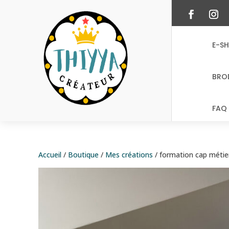
E-S
BRO
FAQ 
Accueil
/
Boutique
/
Mes créations
/ formation cap métie