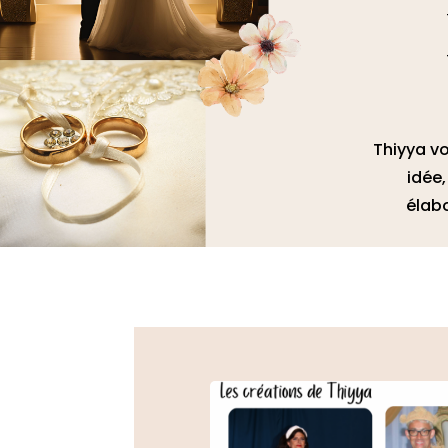
Thiyya v
idée,
élab