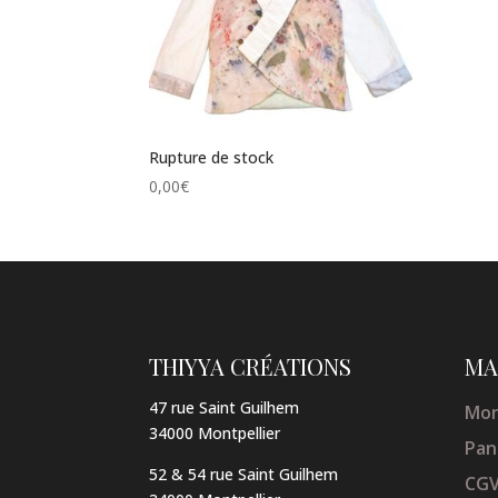
Rupture de stock
0,00
€
THIYYA CRÉATIONS
MA
47 rue Saint Guilhem
Mon
34000 Montpellier
Pan
52 & 54 rue Saint Guilhem
CG