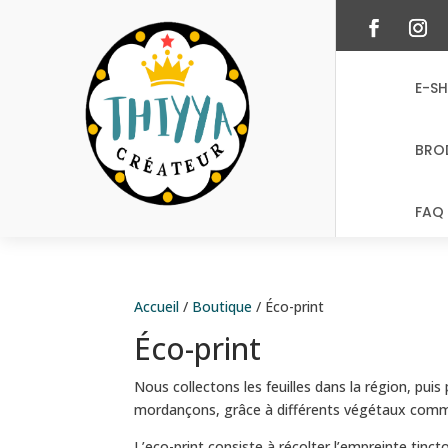
E-S
BRO
FAQ 
Accueil
/
Boutique
/ Éco-print
Éco-print
Nous collectons les feuilles dans la région, pu
mordançons, g
râce à différents végétaux comme 
L’eco-print consiste à récolter l’empreinte tincto