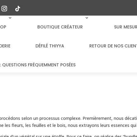
HOP
BOUTIQUE CRÉATEUR
SUR MESU
DERIE
DÉFILÉ THIYYA
RETOUR DE NOS CLIEN
: QUESTIONS FRÉQUEMMENT POSÉES
is procédons selon un processus complexe.
Premièrement, nous décatis
les fleurs, les feuilles et le bois, nous extrayons leurs essences qui
riale d’un végétal sur une étoffe. Pour ce faire, on réalise des “bundl