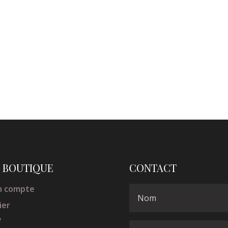
 BOUTIQUE
CONTACT
 compte
ier
V