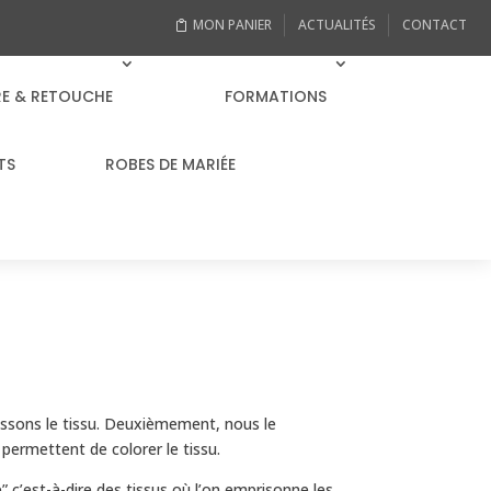
MON PANIER
ACTUALITÉS
CONTACT
RE & RETOUCHE
FORMATIONS
TS
ROBES DE MARIÉE
sons le tissu.
Deuxièmement, nous le
 permettent de colorer le tissu.
e” c’est-à-dire des tissus où l’on emprisonne les