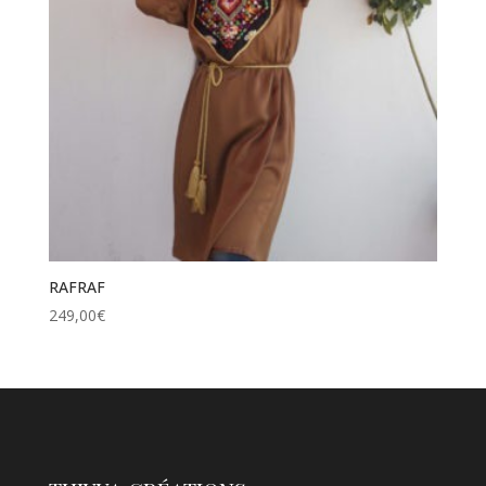
RAFRAF
249,00
€