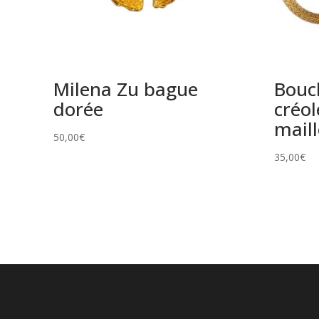
Milena Zu bague
Boucl
dorée
créol
maill
50,00
€
35,00
€