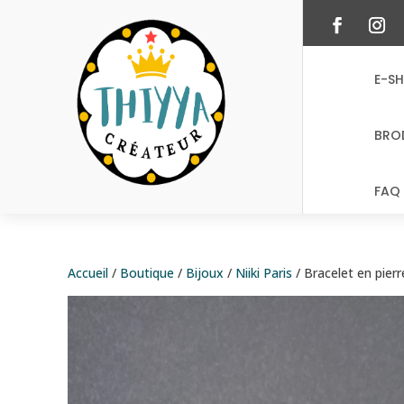
E-S
BRO
FAQ 
Accueil
/
Boutique
/
Bijoux
/
Niiki Paris
/ Bracelet en pierr